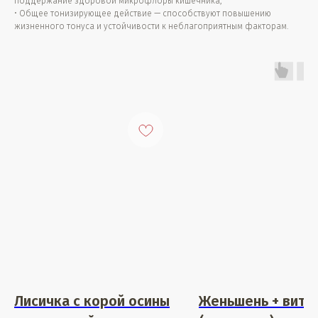
поддержание здоровой микрофлоры кишечника;
• Общее тонизирующее действие — способствуют повышению
жизненного тонуса и устойчивости к неблагоприятным факторам.
Лисичка с корой осины
Женьшень + вита