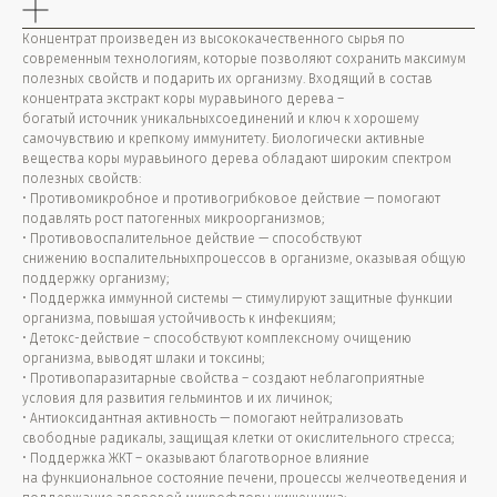
Концентрат произведен из высококачественного сырья по
современным технологиям, которые позволяют сохранить максимум
полезных свойств и подарить их организму. Входящий в состав
концентрата экстракт коры муравьиного дерева –
богатый источник уникальныхсоединений и ключ к хорошему
самочувствию и крепкому иммунитету. Биологически активные
вещества коры муравьиного дерева обладают широким спектром
полезных свойств:
• Противомикробное и противогрибковое действие — помогают
подавлять рост патогенных микроорганизмов;
• Противовоспалительное действие — способствуют
снижению воспалительныхпроцессов в организме, оказывая общую
поддержку организму;
• Поддержка иммунной системы — стимулируют защитные функции
организма, повышая устойчивость к инфекциям;
• Детокс-действие – способствуют комплексному очищению
организма, выводят шлаки и токсины;
• Противопаразитарные свойства – создают неблагоприятные
условия для развития гельминтов и их личинок;
• Антиоксидантная активность — помогают нейтрализовать
свободные радикалы, защищая клетки от окислительного стресса;
• Поддержка ЖКТ – оказывают благотворное влияние
на функциональное состояние печени, процессы желчеотведения и