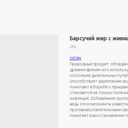
Барсучий жир с живи
SKU:
OZON
Природный продукт, обладаю
древних времен его использ
состояния дыхательных путей
способствует укреплению вол
помогают в борьбе с прыщами
становится не только полезн
инфекций. Добавление пропо
ведь эти компоненты извест
противовоспалительными сво
помогает в восстановлении п