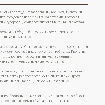
ащения простудных заболеваний, бронхита, пневмонии,
щите сосудов от переизбытка холестерина. Помогает
ами и куперозом, обладает антиоксидантными свойствами.
Комбинация мёда с барсучьим жиром является не только
екциями и авитаминозе.
зным составом. Он используется в качестве средства для
ии экзем, псориаза и других кожных проблемах. Прополис
ет иммуностимулирующими, антибактериальными,
ых путей и желудочно-кишечного тракта.
ункций желудочно-кишечного тракта, улучшения состава
 физической работоспособности, снижению синдрома
ивления ран, царапин, нагноений и различных
ьными биологическими свойствами, включая способность
ты нервной системы и обмена веществ, а также