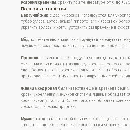
Условия хранения
: хранить при температуре от 0 до +5º
Полезные свойства
Барсучий жир
с давних времен используется для укрепле
туберкулеза, артериальной гипертензии и язвенной боле
укрепить волосы и ногти, устранить раздражение и сухос
Мёд
положительно влияет на иммунную и нервную систему
вкусным лакомством, но и становится незаменимым союзн
Прополис
- очень ценный продукт пчеловодства, который
очищения организма от токсинов, ускорения процессов ре
способствует снятию хронической усталости и обеспечи
противовоспалительными и противовирусными свойствами
Живица кедровая
была известна еще в древней Греции,
крови, укрепления иммунной системы. Живица обладает 
хронической усталости. Кроме того, она обладает раноза
дерматологических проблем.
Мумиё
представляет собой органическое вещество, кото
к восстановлению энергетического баланса человека, ре