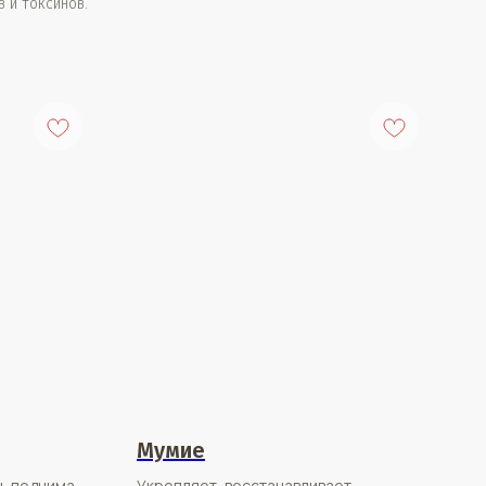
 и токсинов.
Мумие
н, поднимает
Укрепляет, восстанавливает,