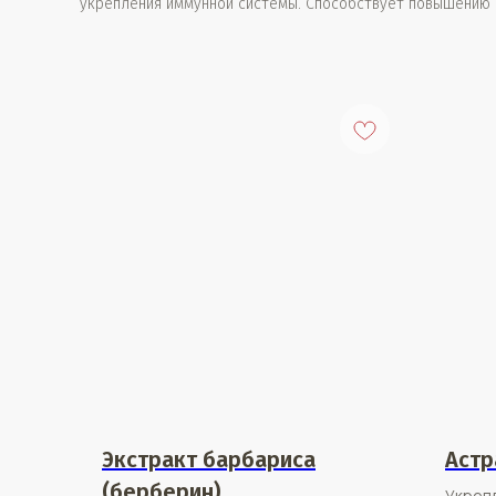
укрепления иммунной системы. Способствует повышению г
Экстракт барбариса
Астр
(берберин)
Укреп