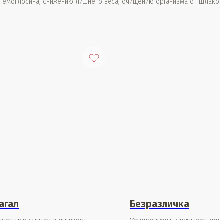
емоглобина, снижению лишнего веса, очищению организма от шлаков
агал
Безразличка
ляет иммунитет и снижает
Успокаивает, улучшает со