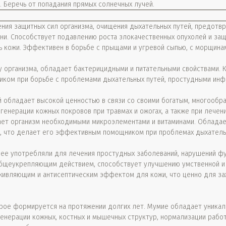
C. Беречь от попадания прямых солнечных лучей.
ния защитных сил организма, очищения дыхательных путей, предотвр
зни. Способствует подавлению роста злокачественных опухолей и за
ть кожи. Эффективен в борьбе с прыщами и угревой сыпью, с морщин
 организма, обладает бактерицидными и питательными свойствами. 
иком при борьбе с проблемами дыхательных путей, простудными инф
 обладает высокой ценностью в связи со своими богатым, многообра
генерации кожных покровов при травмах и ожогах, а также при лечен
вает организм необходимыми микроэлементами и витаминами. Облада
, что делает его эффективным помощником при проблемах дыхательн
 ее употребляли для лечения простудных заболеваний, нарушений ф
общеукрепляющим действием, способствует улучшению умственной и
живляющим и антисептическим эффектом для кожи, что ценно для заж
рое формируется на протяжении долгих лет. Мумие обладает уникал
генерации кожных, костных и мышечных структур, нормализации рабо