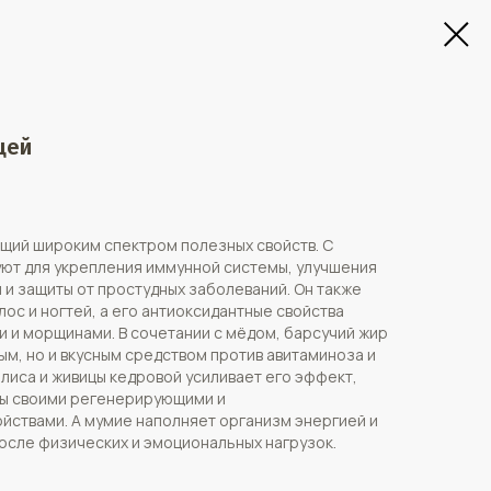
цей
щий широким спектром полезных свойств. С
уют для укрепления иммунной системы, улучшения
 и защиты от простудных заболеваний. Он также
ос и ногтей, а его антиоксидантные свойства
 и морщинами. В сочетании с мёдом, барсучий жир
ым, но и вкусным средством против авитаминоза и
лиса и живицы кедровой усиливает его эффект,
ны своими регенерирующими и
йствами. А мумие наполняет организм энергией и
осле физических и эмоциональных нагрузок.