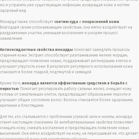
но и устранить уже существующие инфекции, возвращая коже и ногтям
здоровый вид.
Монарда также способствует
снятию зуда
и
покраснений кожи
.
Благодаря своим успокаивающим свойствам, она мягко воздействует на
раздраженные участки, уменьшая воспаление и ускоряя процесс
заживления.
Антиоксидантные свойства монарды
помогают замедлить процессы
старения кожи. Экстракт способствует разглаживанию мелких морщин,
предотвращает появление новых, поддерживает регенерацию клеток и
улучшает упругость кожи. В результате регулярного использования кожа
становится более гладкой, подтянутой и сияющей.
Кроме того,
монарда является эффективным средством в борьбе с
перхотью
. Помогает регулировать работу сальных желез, очищает кожу
головы от омертвевших клеток, предотвращает образование перхоти и
улучшает общее состояние волос. Волосы становятся более здоровыми,
крепкими и блестящими.
Для тех, кто сталкивается с проблемами угревой сыпи и экземы, монарда
станет настоящим спасением. Её антибактериальные свойства позволяют
очищать кожу, снижать воспаление и предотвращать появление новых
высыпаний. Она мягко воздействует на кожу, не пересушивая её, что делает