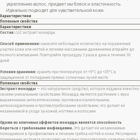
укреплению волос, придает им блеск и эластичность.
Идеально подходит для чувствительной кожи.
Характеристики
Полезные свойства
Характеристики
Состав:
co2 экстракт монарды.
Способ применения:
нанесите небольшое количество на пораженные
участки кожи или ногтей и легкими массажными движениями втирайте до
полного впитывания. Повторяйте процедуру 3 раза в день в течение 30
дней.
Условия хранения:
хранить при температуре от +5°С до +25°С в
защищенном от попадания прямых солнечных лучей месте.
Полезные свойства
Экстракт монарды
— это натуральное средство, которое издавна известно
своими уникальными свойствами. Монарда, является растением с ярко
выраженными антисептическими, противовоспалительными,
антиоксидантными и противогрибковыми свойствами, что делает её
незаменимой в уходе за кожей, ногтями и волосами.
Одним из ключевых эффектов монарды является способность
бороться с грибковыми инфекциями.
Это делает её незаменимым
помощником в профилактике и лечении грибка ногтей и кожи. Регулярное
применение экстракта позволяет не только предотвратить развитие грибка,