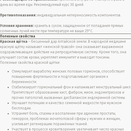
день во время еды. Рекомендуемый курс 30 дней.
Противопоказания:
индивидуальная непереносимость компонентов.
Условия хранения:
хранить в сухом, защищенном от попадания прямых
солнечных лучей месте при температуре не выше 25°С.
Полезные свойства
Красная щётка
– бесценный дар Алтайской земли. В народной медицине
красную щётку называют «женской травой»: она оказывает выраженное
оздоравливающее действие на репродуктивную систему. Кроме того, она
улучшает состав крови, укрепляет иммунитет и выводит токсины.
Полезные свойства красной щётки:
Стимулирует выработку женских половых гормонов, способствует
повышению фертильности и подготавливает организм к
беременности.
Стабилизирует гормональный фон и налаживает менструальный цикл.
Препятствует образованию кист, фибром, миом, эндометриозов и
прочих патологий, вызванных дисбалансом эндокринной системы.
Улучшает потенцию и качество семенной жидкости при мужском
бесплодии.
Устраняет боль, спазмы и воспаление при аденоме простаты,
геморрое, проблемах мочеполовой сферы у мужчин и женщин,
усиливает регенерацию поражённых тканей.
Участвует в процессе кроветворения: увеличивает число красных