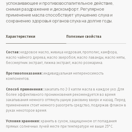
успокаивающее и противовоспалительное действие,
снимая раздражение и дискомфорт. Регулярное
применение масла способствует улучшению слуха и
сохранению здоровья органов слуха на долгие годы.
Характеристики
Полезные свойства
Состав:
кедровое масло, живица кедровая, прополис, камфора,
масло чайного дерева, масло зверобоя, масло лаванды, масло мяты,
бессмертник экстракт, пижма экстракт, масло розмарина.
Противопоказания:
индивидуальная непереносимость
компонентов.
Способ применения:
закапать по 2-3 капли масла в каждое ухо. Для
более эффективного проникновения рекомендуется во время
закапывания немного оттянуть ушную раковину вверх и назад. Перед
применением стоит немного разогреть средство, подержав флакон в
руках некоторое время.
Условия хранения:
хранить в сухом, защищенном от попадания
прямых солнечных лучей месте при температуре не выше 25°С.