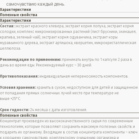
самочувствию каждый день.
Характеристики
Полезные свойства
Характеристики
Состав:
экстракт красного клевера, экстракт корня лопуха, экстракт корня
солодки, комплекс микронизированных растений (лист брусники, эхинацея,
крапива, зеленый чай), экстракт корня одуванчика, экстракт коры
муравьиного дерева, экстракт артишока, кверцетин, микрокристаллическая
целлюлоза.
Рекомендации по применению:
принимать внутрь по 1 капсуле 2 раза в
день во время еды. Рекомендуемый курс – 30 дней.
Противопоказания:
индивидуальная непереносимость компонентов.
Условия хранения:
хранить в сухом, недоступном для детей и защищенном
от попадания прямых солнечных лучей месте при температуре не
выше +25°С.
Срок годности:
24 месяца с даты изготовления.
Полезные свойства
Концентрат произведен из высококачественного сырья по современным
технологиям, которые позволяют сохранить максимум полезных свойств и
подарить их организму. Входящие в состав концентрата компоненты – ключ
к хорошему самочувствию, комплексному очищению организма и