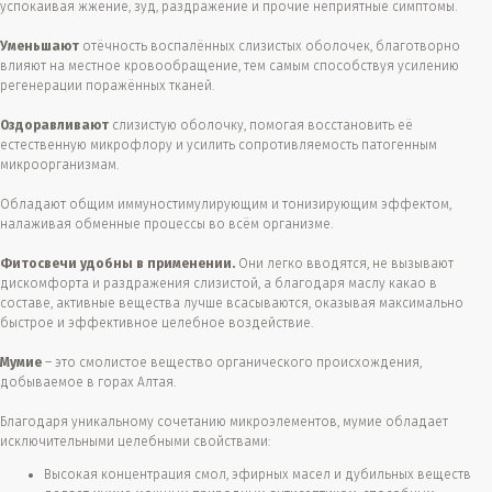
успокаивая жжение, зуд, раздражение и прочие неприятные симптомы.
Уменьшают
отёчность воспалённых слизистых оболочек, благотворно
влияют на местное кровообращение, тем самым способствуя усилению
регенерации поражённых тканей.
Оздоравливают
слизистую оболочку, помогая восстановить её
естественную микрофлору и усилить сопротивляемость патогенным
микроорганизмам.
Обладают общим иммуностимулирующим и тонизирующим эффектом,
налаживая обменные процессы во всём организме.
Фитосвечи удобны в применении.
Они легко вводятся, не вызывают
дискомфорта и раздражения слизистой, а благодаря маслу какао в
составе, активные вещества лучше всасываются, оказывая максимально
быстрое и эффективное целебное воздействие.
Мумие
– это смолистое вещество органического происхождения,
добываемое в горах Алтая.
Благодаря уникальному сочетанию микроэлементов, мумие обладает
исключительными целебными свойствами:
Высокая концентрация смол, эфирных масел и дубильных веществ