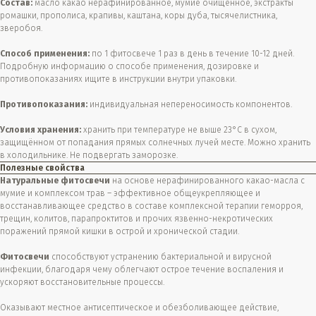
Состав:
масло какао нерафинированное, мумие очищенное, экстракты
ромашки, прополиса, крапивы, каштана, коры дуба, тысячелистника,
зверобоя.
Способ применения:
по 1 фитосвече 1 раз в день в течение 10-12 дней.
Подробную информацию о способе применения, дозировке и
противопоказаниях ищите в инструкции внутри упаковки.
Противопоказания:
индивидуальная непереносимость компонентов.
Условия хранения:
хранить при температуре не выше 23°C в сухом,
защищённом от попадания прямых солнечных лучей месте. Можно хранить
в холодильнике. Не подвергать заморозке.
Полезные свойства
Натуральные фитосвечи
на основе нерафинированного какао-масла с
мумие и комплексом трав – эффективное общеукрепляющее и
восстанавливающее средство в составе комплексной терапии геморроя,
трещин, колитов, парапроктитов и прочих язвенно-некротических
поражений прямой кишки в острой и хронической стадии.
Фитосвечи
способствуют устранению бактериальной и вирусной
инфекции, благодаря чему облегчают острое течение воспаления и
ускоряют восстановительные процессы.
Оказывают местное антисептическое и обезболивающее действие,