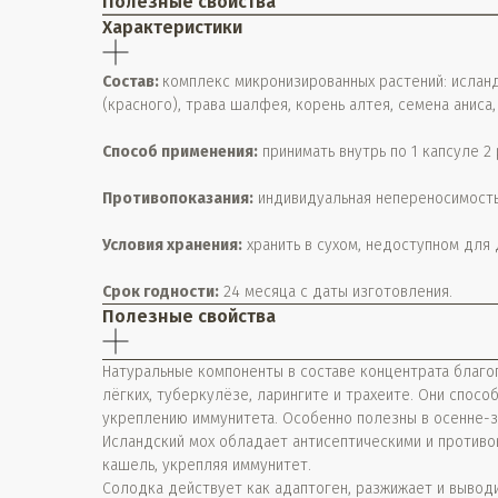
Полезные свойства
Характеристики
Состав:
комплекс микронизированных растений: исландс
(красного), трава шалфея, корень алтея, семена аниса
Способ применения:
принимать внутрь по 1 капсуле 2
Противопоказания:
индивидуальная непереносимость
Условия хранения:
хранить в сухом, недоступном для
Срок годности:
24 месяца с даты изготовления.
Полезные свойства
Натуральные компоненты в составе концентрата благо
лёгких, туберкулёзе, ларингите и трахеите. Они спос
укреплению иммунитета. Особенно полезны в осенне-з
Исландский мох обладает антисептическими и противо
кашель, укрепляя иммунитет.
Солодка действует как адаптоген, разжижает и вывод