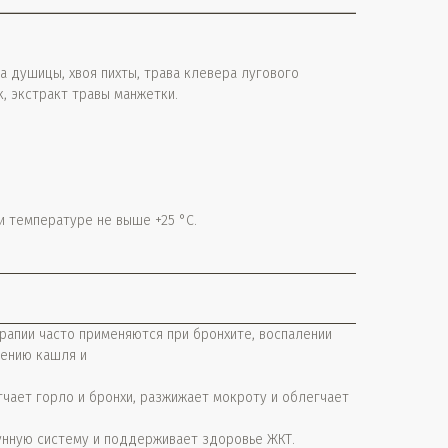
а душицы, хвоя пихты, трава клевера лугового
к, экстракт травы манжетки.
и температуре не выше +25 °С.
рапии часто применяются при бронхите, воспалении
чению кашля и
чает горло и бронхи, разжижает мокроту и облегчает
унную систему и поддерживает здоровье ЖКТ.