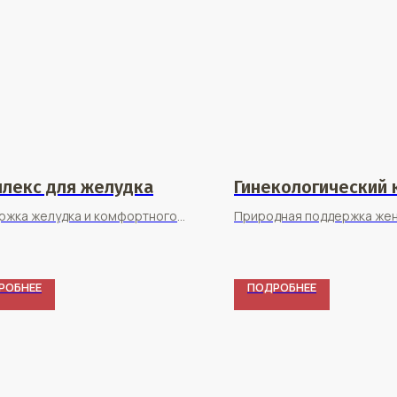
лекс для желудка
Гинекологический 
ржка желудка и комфортного
Природная поддержка же
арения
здоровья
РОБНЕЕ
ПОДРОБНЕЕ