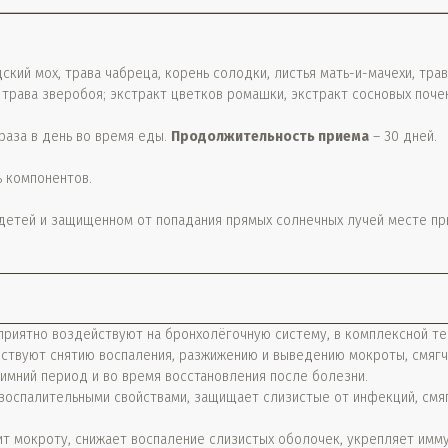
кий мох, трава чабреца, корень солодки, листья мать-и-мачехи, трав
, трава зверобоя; экстракт цветков ромашки, экстракт сосновых поче
 раза в день во время еды.
Продолжительность приема
– 30 дней.
 компонентов.
 детей и защищенном от попадания прямых солнечных лучей месте пр
приятно воздействуют на бронхолёгочную систему, в комплексной те
обствуют снятию воспаления, разжижению и выведению мокроты, смяг
имний период и во время восстановления после болезни.
воспалительными свойствами, защищает слизистые от инфекций, смяг
ит мокроту, снижает воспаление слизистых оболочек, укрепляет имм