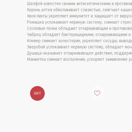
Шалфей известен своими антисептическими и противов
Корень алтея обволакивает слизистые, смягчает каше
Хвоя пихты укрепляет иммунитет и защищает от вирус
Ромашка успокаивает нервную систему, снимает стрес
Сосновые почки обладают отхаркивающим и противово
Чабрец обладает бактерицидными, отхаркивающими и у
Клевер снижает холестерин, укрепляет сосуды, выводи
Зверобой успокаивает нервную систему, обладает моч
Душица оказывает отхаркивающее действие, поддержи
Манжетка снимает воспаления, ускоряет заживление р
ХИТ