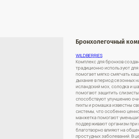
Бронхолегочный ком
WILDBERRIES
Комплекс для бронхов создан
традиционно используют для
помогает мягко смягчать каш
дыхание в период сезонных н
исландский мох, солодка и 
помогают защитить слизистые
способствуют улучшению очи
пихты и ромашка известны с
системы, что особенно ценно
манжетка помогают уменьшит
поддерживают организм при 
благотворно влияют на обще
простудных заболеваний. В ц