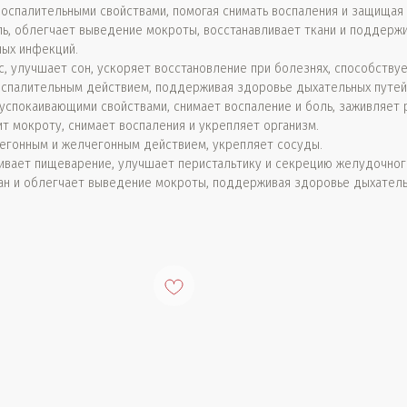
оспалительными свойствами, помогая снимать воспаления и защищая 
ль, облегчает выведение мокроты, восстанавливает ткани и поддерж
ных инфекций.
с, улучшает сон, ускоряет восстановление при болезнях, способству
спалительным действием, поддерживая здоровье дыхательных путей
спокаивающими свойствами, снимает воспаление и боль, заживляет 
т мокроту, снимает воспаления и укрепляет организм.
егонным и желчегонным действием, укрепляет сосуды.
вает пищеварение, улучшает перистальтику и секрецию желудочного
ан и облегчает выведение мокроты, поддерживая здоровье дыхатель