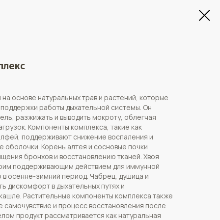
плекс
 на основе натуральных трав и растений, которые
 поддержки работы дыхательной системы. Он
ель, разжижать и выводить мокроту, облегчая
агрузок. Компоненты комплекса, такие как
шалфей, поддерживают снижение воспаления и
 оболочки. Корень алтея и сосновые почки
щения бронхов и восстановлению тканей. Хвоя
воим поддерживающим действием для иммунной
 в осенне-зимний период. Чабрец, душица и
ь дискомфорт в дыхательных путях и
кашле. Растительные компоненты комплекса также
е самочувствие и процесс восстановления после
елом продукт рассматривается как натуральная